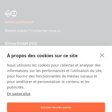
LinkedIn
YouTube
Nous contacter
Besoin d'aide ?
Contactez nous ici
.
IDnow GmbH (HQ)
Auenstraße 100, 80469 Munich, Germany
À propos des cookies sur ce site
Heures d'ouverture
Nous utilisons les cookies pour collecter et analyser des
informations sur les performances et l'utilisation du site,
Centre d'identification
pour fournir des fonctionnalités de médias sociaux et
8:00 – 12:00. CET - service diurne
pour améliorer et personnaliser le contenu et les
12:00 – 20:00 CET - service nocturne
publicités.
En savoir plus
IT
24/7
Autoriser tous les cookies
Copyright © 2026 IDnow.